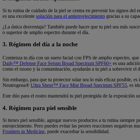
Si tu rutina de cuidado de la piel se centra en prevenir los signos de
es una excelente
solución para el antienvejecimiento
gracias a su capa
¿La única desventaja? También puede hacer que tu piel sea más suscept
o superior de amplio espectro durante el día.
3. Régimen del día a la noche
Comienza tu día con un suero facial con FPS de amplio espectro, que
Daily™ Defense Face Serum Broad Spectrum SPF60+
es una adición
como el ozono y la contaminación, ayudarán a tu piel a sobrevivir el dí
Sin embargo, para que tu protector solar sea lo más eficaz posible, es 
Neutrogena®
Ultra Sheer™ Face Mist Broad Spectrum SPF55
, es id
Este dúo para el rostro mantendrá tu piel protegida de la exposición so
4. Régimen para piel sensible
Si tienes piel sensible, agregar nuevos productos a tu rutina siempre 
enrojecimiento. Pero puedes evitar las peores reacciones negativas man
Frontiers in Medicine
, puede exacerbar la sensibilidad.