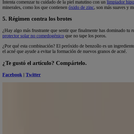
Intenta comenzar tu cuidado de la piel matutino con un
limpiador hip
minerales, como los que contienen
óxido de zinc
, son más suaves y me
5. Régimen contra los brotes
¿Hay algo más frustrante que sentir que finalmente has dominado tu r
protector solar no comedogénico
que no tape los poros.
¿Por qué esta combinación? El peróxido de benzoílo es un ingrediente 
el acné que ayude a evitar la formación de nuevos granos de acné.
¿Te gustó el artículo? Compártelo.
Facebook
|
Twitter
Tyshia Ingram
Bloguera de belleza invitada
Escritora apasionada por lo bonito. Mi misión es hacer que el mundo 
Productos relacionados
®
Neutrogena Rapid Wrinkle Repair
Anti-Wrinkle .3%