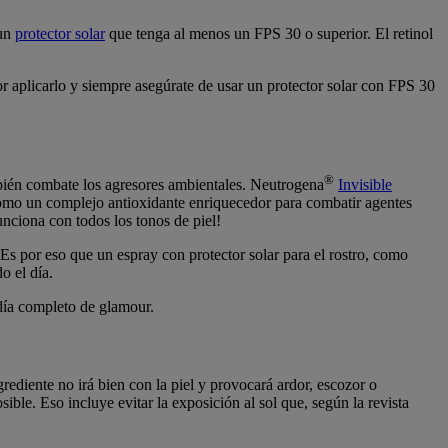
un
protector solar
que tenga al menos un FPS 30 o superior. El retinol
r aplicarlo y siempre asegúrate de usar un protector solar con FPS 30
®
bién combate los agresores ambientales. Neutrogena
Invisible
 como un complejo antioxidante enriquecedor para combatir agentes
unciona con todos los tonos de piel!
. Es por eso que un espray con protector solar para el rostro, como
o el día.
 día completo de glamour.
rediente no irá bien con la piel y provocará ardor, escozor o
ble. Eso incluye evitar la exposición al sol que, según la revista