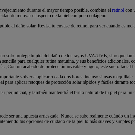
l envejecimiento durante el mayor tiempo posible, combina el
retinol
con 
cidad de renovar el aspecto de la piel con poco colágeno.
ible al daño solar. Revisa tu envase de retinol para ver cuándo es mejo
 no solo protege tu piel del daño de los rayos UVA/UVB, sino que tam
 sencilla para cualquier rutina matutina, y sus beneficios adicionales,
a. ¡Con un acabado de protección invisible y ligero, este suero facial f
importante volver a aplicarlo cada dos horas, incluso si usas maquillaje
eal para aplicar retoques de protección solar rápidos y fáciles durante tod
lar perjudicial, y también mantendrá el brillo natural de tu piel para un
puede ser una apuesta arriesgada. Nunca se sabe realmente cuándo un ing
teniendo tus opciones de cuidado de la piel lo más suaves y simples posi