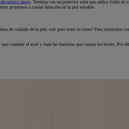
oalergénico suave
. Termina con un protector solar que utilice óxido de 
nos propensos a causar irritación en la piel sensible.
utina de cuidado de la piel, solo para tener un brote? Para momentos 
que combate el acné y mata las bacterias que causan los brotes. Por últi
sea más hermoso, una palabra a la vez.
 Retinol Lightweight Facial Oil