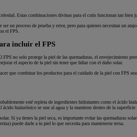
lestial. Estas combinaciones divinas para el cutis funcionan tan bien ju
e ser un proceso de prueba y error, pero para quienes necesitan un ata
on el FPS.
ara incluir el FPS
. El FPS no solo protege la piel de las quemaduras, el envejecimiento pr
orar el aspecto de la piel sin tener que lidiar con el daño solar.
acer que combinar los productos para el cuidado de la piel con FPS se
robablemente esté repleta de ingredientes hidratantes como el ácido hial
ácido hialurónico se une al agua y la mantiene dentro de la superficie d
ar. Si ya tienes la piel seca, es importante evitar las quemaduras sol
rina) puede darle a tu piel lo que necesita para mantenerse tersa.