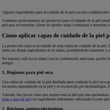
Algunos ingredientes para el cuidado de la piel son una combinación ce
Combinar perfectamente los productos para el cuidado de la piel pued
piel para recomendar. Alerta de spoiler: todas comienzan o terminan c
Cómo aplicar capas de cuidado de la piel p
La protección solar es la estrella de toda rutina de cuidado de la piel
todos los demás ingredientes de tu rutina, permitiéndoles mantener y mej
No importa cuál sea tu rutina: con la combinación adecuada, puedes h
tiempo:
1. Régimen para piel seca
Una rutina de cuidado de la piel diseñada para combatir la piel seca p
encuentra naturalmente en la piel y es reconocido por dermatólogos. El 
Además, hay pocas cosas que sequen más la piel que una quemadura sol
solar a base de gel
con ingredientes hidratantes adicionales (como glice
2. Régimen antienvejecimiento