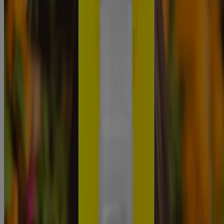
de tocador. ¡Obtén información personalizada para lograr una piel
más saludable!
LEER MÁS
Sol
Una guía para combinar y combinar productos de cuidado de la
piel y FPS
Explora cómo los beneficios del FPS en tu rutina de cuidado de la
piel pueden dejarte la piel con un aspecto más saludable. Descubre
qué productos e ingredientes combinan con FPS para obtener
excelentes resultados.
LEER MÁS
Información sobre la empresa
Pruebas de productos
Seguridad solar
Seguridad del arrecife
Profesionales de la salud
Análisis de la piel