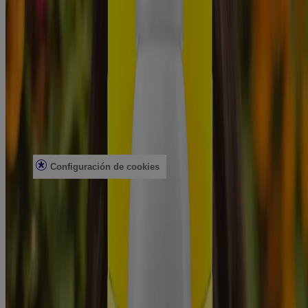
Atención al cliente
Contacto
Preguntas frecuentes
Buscar en la tienda
Productos discontinuados
Ofertas
Asuntos legales
Condiciones de uso
Aviso de privacidad
Configuración de cookies
No vender ni compartir mi información personal
Limitar el uso de mi información personal confidencial
Datos de salud del consumidor
Elecciones de anuncios
© Kenvue Brands LLC 2026. Todos los derechos reservados. Este
sitio se publica a través de Kenvue Brands LLC, que es el único
responsable de su contenido. Este sitio web está diseñado para
visitantes de Estados Unidos.