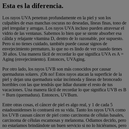
Esta es la diferencia.
Los rayos UVA penetran profundamente en la piel y son los
culpables de esas manchas oscuras no deseadas, líneas finas, tono de
piel irregular y arrugas. Los rayos UVA incluso pueden atravesar el
vidrio de las ventanas. Sabemos lo bien que se siente absorber esa
cálida y relajante vitamina D, dentro de lo razonable, por supuesto.
Pero si no tienes cuidado, también puede causar signos de
envejecimiento prematuro, lo que no es lindo de ver cuando tienes
30 años. Una manera fácil de recordar lo que significa UVA es A =
Aging (envejecimiento). Entonces, UVAging.
Por otro lado, los rayos UVB son más conocidos por causar
quemaduras solares. ¡Oh no! Estos rayos atacan la superficie de la
piel y dejan una quemadura solar incómoda y líneas de bronceado
horribles con las que tendrás que lidiar durante el resto de tus
vacaciones. Una manera fácil de recordar lo que significa UVB es B
= Burn (quemadura). Entonces, UVBurn.
Entre otras cosas, el cáncer de piel es algo real, y 1 de cada 5
estadounidenses lo contraerá en su vida. Tanto los rayos UVA como
los UVB causan cáncer de piel como carcinoma de células basales,
carcinoma de células escamosas y melanoma. Odiamos decirlo, pero
no estaríamos brindándote un buen servicio si no lo hiciéramos, pero