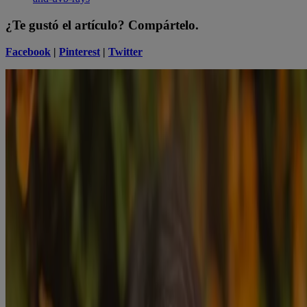
¿Te gustó el artículo? Compártelo.
Facebook
|
Pinterest
|
Twitter
Jana K. Hoffman
Bloguera de belleza invitada
Soy escritora, dueña de un perro rescatado, coleccionista de tatuajes
y viajera. Tengo una rutina de cuidado de la piel de 8 pasos, y no me
avergüenzo por eso.
Productos relacionados
®
Beach Defense
Water + Sun Protection Sunscreen
Lotion Broad Spectrum SPF 30
®
Neutrogena
Sport Active Defense con espray
protector solar SPF 70 de amplio espectro