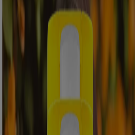
Desliza hacia la tienda
®
Beach Defense
Water + Sun Protection Sunscreen
Lotion Broad Spectrum SPF 30
®
Neutrogena
Sport Active Defense con espray
protector solar SPF 70 de amplio espectro
Ciencia de la piel
Sol
Ciencia de la piel
Selfies con beneficios
Lee acerca de Neutrogena Skin360®, una herramienta de análisis de
la piel para obtener consejos sobre el cuidado de la piel y artículos