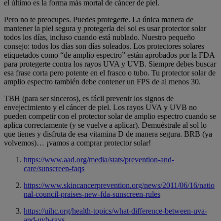
el último es la forma más mortal de cáncer de piel.
Pero no te preocupes. Puedes protegerte. La única manera de
mantener la piel segura y protegerla del sol es usar protector solar
todos los días, incluso cuando está nublado. Nuestro pequeño
consejo: todos los días son días soleados. Los protectores solares
etiquetados como “de amplio espectro” están aprobados por la FDA
para protegerte contra los rayos UVA y UVB. Siempre debes buscar
esa frase corta pero potente en el frasco o tubo. Tu protector solar de
amplio espectro también debe contener un FPS de al menos 30.
TBH (para ser sinceros), es fácil prevenir los signos de
envejecimiento y el cáncer de piel. Los rayos UVA y UVB no
pueden competir con el protector solar de amplio espectro cuando se
aplica correctamente (y se vuelve a aplicar). Demuéstrale al sol lo
que tienes y disfruta de esa vitamina D de manera segura. BRB (ya
volvemos)… ¡vamos a comprar protector solar!
https://www.aad.org/media/stats/prevention-and-
care/sunscreen-faqs
https://www.skincancerprevention.org/news/2011/06/16/natio
nal-council-praises-new-fda-sunscreen-rules
https://uihc.org/health-topics/what-difference-between-uva-
and-uvb-rays