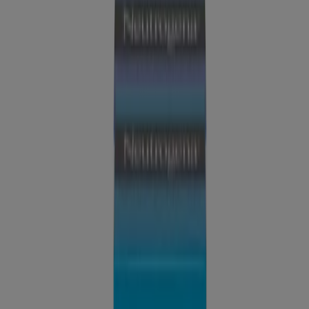
NUEVO
®
Parches para ojos Neutrogena
Hydro Boost
Hydrogel
NUEVO
®
Mascarilla de piel de vidrio Neutrogena
Collagen
Bank
NUEVO
®,
Delineador Líquido Micro Neutrogena
Negro 10,
0.04 Fl. oz