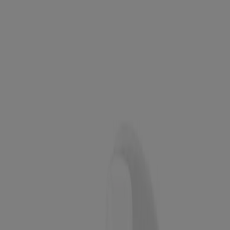
NUEVO
®
Neutrogena
Evenly ClearTM Clarifying Spray
(pulverizador clarificante Neutrogena® Evenly
ClearTM
), 4.0 FL oz
NUEVO
ClearTM
Neutrogena Evenly
Acne Exfoliant, 30 ml