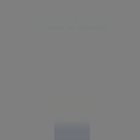
sin fragancia, 21 unidades
®
®
Neutrogena
Ultra Sheer
Invisible Gel Face
Protector solar de amplio espectro SPF 40, 1.7 oz
Protector solar corporal ultratransparente de amplio
®
espectro y tacto seco Neutrogena
Max SPF 100+ de
3 onzas
NUEVO