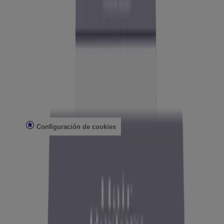
Atención al cliente
Contacto
Preguntas frecuentes
Buscar en la tienda
Productos discontinuados
Ofertas
Asuntos legales
Condiciones de uso
Aviso de privacidad
Configuración de cookies
No vender ni compartir mi información personal
Limitar el uso de mi información personal confidencial
Datos de salud del consumidor
Elecciones de anuncios
© Kenvue Brands LLC 2026. Todos los derechos reservados. Este
sitio se publica a través de Kenvue Brands LLC, que es el único
responsable de su contenido. Este sitio web está diseñado para
visitantes de Estados Unidos.