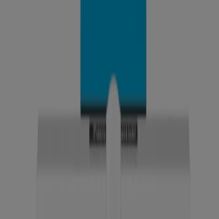
NUEVO
®
Bálsamo brillante de vidrio Neutrogena
de 0.30
onzas
NUEVO
®,
Toallitas limpiadoras desmaquillantes Neutrogena
21 unidades