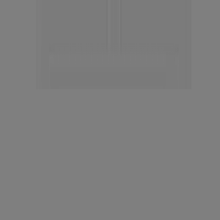
NUEVO
®
Neutrogena
Maquillaje Compacto y Piel Saludable
Amplio Espectro SPF 55
NUEVO
®,
Toallitas limpiadoras desmaquillantes Neutrogena
7 unidades
NUEVO
®,
Toallitas limpiadoras desmaquillantes Neutrogena