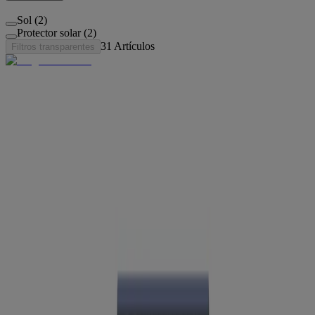
Sol (2)
Protector solar (2)
31
Artículos
Filtros transparentes
NUEVO
®
Suero perfeccionador con láser Neutrogena
Collagen Bank
NUEVO
®
Suero rejuvenecedor Neutrogena
Hydro Boost