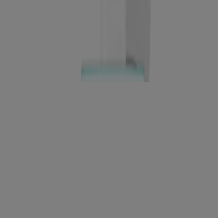
NUEVO
®
ClearTM
Neutrogena
Evenly
Gel de retinoide
adapaleno Tratamiento del acné al 0.1 %, 0.5 oz
NUEVO
®
Neutrogena
Collagen Bank Lip Plumping
Treatment (Tratamiento rellenador de labios
Neutrogena® Collagen Bank), vainilla, 0.4 Fl. oz
NUEVO
Neutrogena T/Sal+ Champú anticaspa con ácido