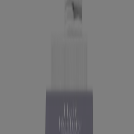
NUEVO
Suplemento de péptido de colágeno Neutrogena
Hair Restore, 20 paquetes
Mostrando 12 de 31
Cargar más
Información sobre la empresa
Pruebas de productos
Seguridad solar
Seguridad del arrecife
Profesionales de la salud
Análisis de la piel