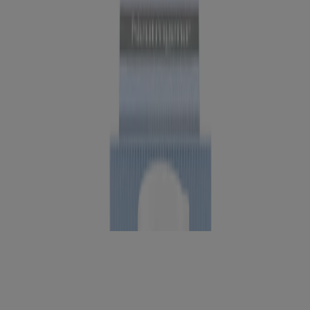
Gel hidratante para acné Neutrogena Evenly
ClearTM
de 1.7 oz
NUEVO
®
Mascarilla limpiadora para acné Neutrogena
ClearTM
Evenly
de 4.2 fl oz
NUEVO
®
ClearTM
Limpiador para acné Neutrogena
Evenly
de 9.1 onzas