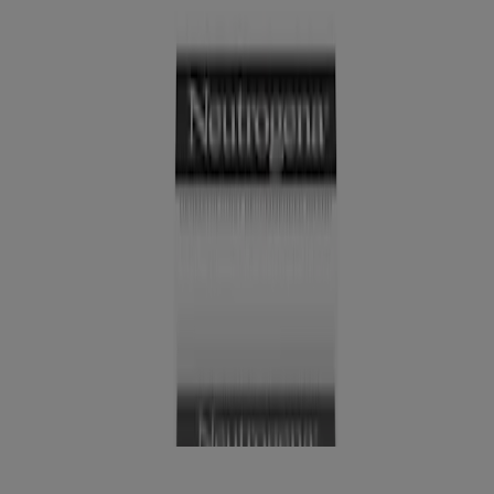
salicílico al 3 %, 8 Fl. oz
NUEVO
Neutrogena T/Sal Champú Anti caspa con ácido
salicílico al 3 %, 8 Fl. oz
®
Barra de colorete Neutrogena
Healthy Glow, 0.3 oz
NUEVO