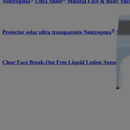
Neutrogena
Ultra Sheer
Mineral Face & Body Stick
®
Protector solar ultra transparente Neutrogena
SPF 6
Clear Face Break-Out Free Liquid Lotion Sunscreen
Sport Face Oil-free Lotion Sunscreen Broad Spectru
™
Sun Rescue
After Sun Rehydrating Spray for Sensit