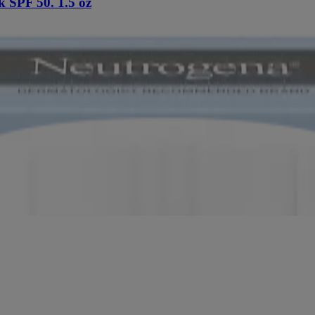
 SPF 50. 1.5 oz
0, 0.47 oz
 Broad Spectrum SPF 30
m SPF 70+
ive Skin