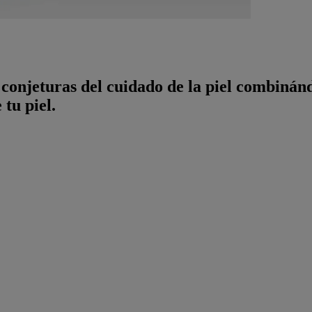
 conjeturas del cuidado de la piel combinán
 tu piel.
®
os Neutrogena
onseguir una piel más joven