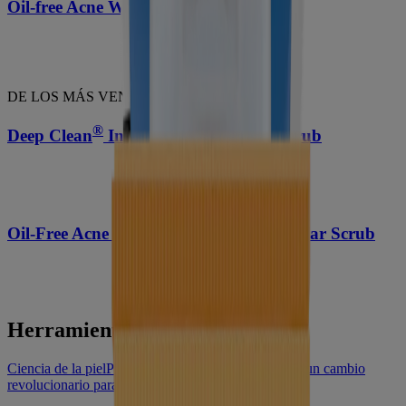
Oil-free Acne Wash Daily Scrub
DE LOS MÁS VENDIDOS
®
Deep Clean
Invigorating Foaming Scrub
®
Oil-Free Acne Stress Control
Power-Clear Scrub
Herramientas
Ciencia de la piel
Por qué la exfoliación de la piel es un cambio
revolucionario para tu cutis