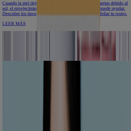
Cuando la piel deja de desprenderse de las células muertas debido al
sol, el envejecimiento y las hormonas, la exfoliación puede ayudar.
Descubre los tipos de exfoliación y dónde y cómo exfoliar tu rostro.
LEER MÁS
Acné
Tratamiento de la piel áspera e irregular con exfoliación
de
Neutrogena
13 de abril de 2023
LEER MÁS
Ciencia de la piel
Todo lo que tienes que saber sobre cómo elegir un
exfoliante con AHA
No dejes que el nombre te asuste. Los ácidos, como los populares
alfahidroxiácidos (AHA), ofrecen algunos beneficios increíbles para
el cuidado de la piel.
LEER MÁS