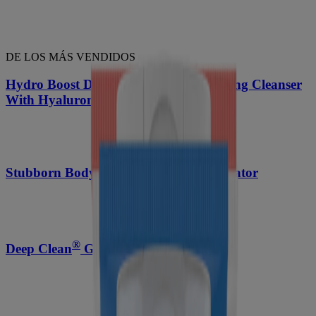
DE LOS MÁS VENDIDOS
Hydro Boost Daily Gel Cream Exfoliating Cleanser
With Hyaluronic Acid
Stubborn Body Acne Cleanser & Exfoliator
®
Deep Clean
Gentle Scrub