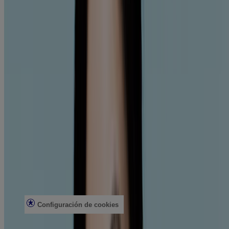
Información sobre la empresa
Pruebas de productos
Seguridad solar
Seguridad del arrecife
Profesionales de la salud
Análisis de la piel
Atención al cliente
Contacto
Preguntas frecuentes
Buscar en la tienda
Productos discontinuados
Ofertas
Asuntos legales
Condiciones de uso
Aviso de privacidad
Configuración de cookies
No vender ni compartir mi información personal
Limitar el uso de mi información personal confidencial