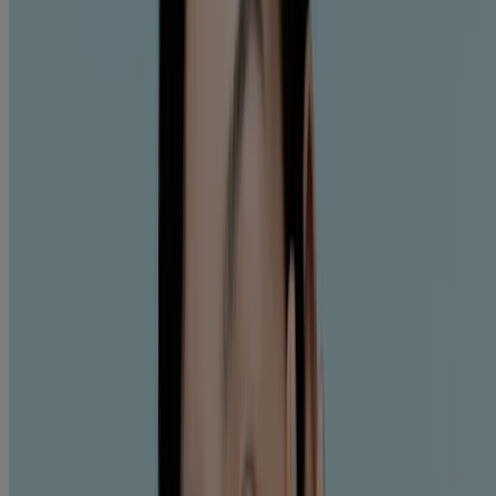
Datos de salud del consumidor
Elecciones de anuncios
© Kenvue Brands LLC 2026. Todos los derechos reservados. Este
sitio se publica a través de Kenvue Brands LLC, que es el único
responsable de su contenido. Este sitio web está diseñado para
visitantes de Estados Unidos.