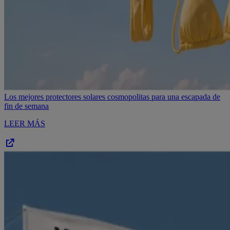
Los mejores protectores
solares cosmopolitas
para una escapada de
fin de semana
LEER MÁS