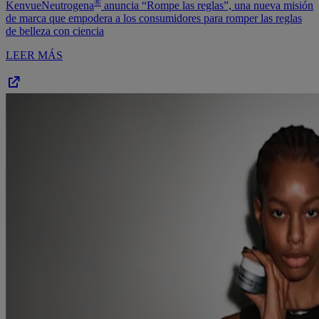
®
Kenvue
Neutrogena
anuncia “Rompe las reglas”, una nueva misión
de marca que empodera a los consumidores para romper las reglas
de belleza con ciencia
LEER MÁS