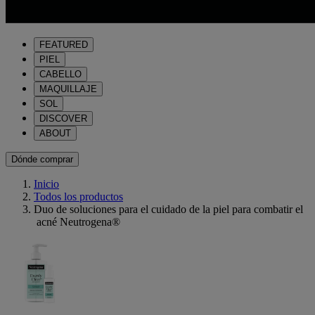
FEATURED
PIEL
CABELLO
MAQUILLAJE
SOL
DISCOVER
ABOUT
Dónde comprar
Inicio
Todos los productos
Duo de soluciones para el cuidado de la piel para combatir el
acné Neutrogena®