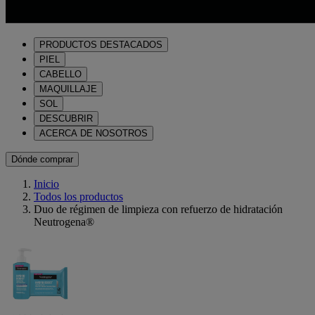
PRODUCTOS DESTACADOS
PIEL
CABELLO
MAQUILLAJE
SOL
DESCUBRIR
ACERCA DE NOSOTROS
Dónde comprar
Inicio
Todos los productos
Duo de régimen de limpieza con refuerzo de hidratación
Neutrogena®