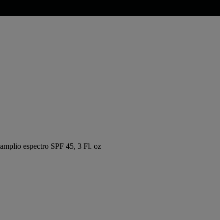
 amplio espectro SPF 45, 3 Fl. oz