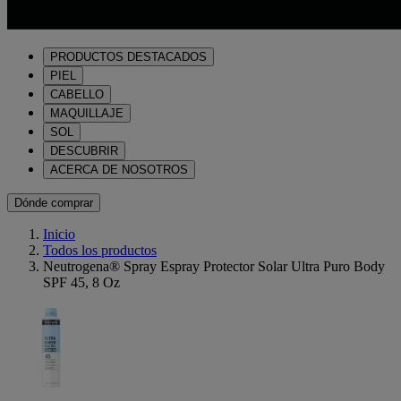
PRODUCTOS DESTACADOS
PIEL
CABELLO
MAQUILLAJE
SOL
DESCUBRIR
ACERCA DE NOSOTROS
Dónde comprar
Inicio
Todos los productos
Neutrogena® Spray Espray Protector Solar Ultra Puro Body
SPF 45, 8 Oz