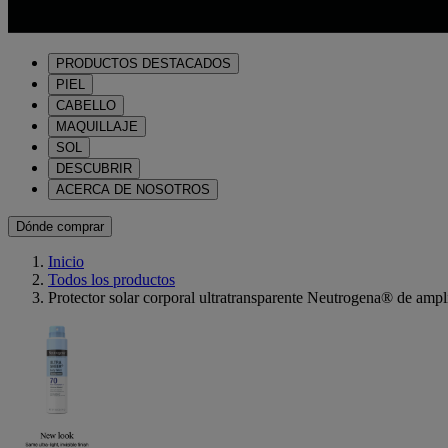
PRODUCTOS DESTACADOS
PIEL
CABELLO
MAQUILLAJE
SOL
DESCUBRIR
ACERCA DE NOSOTROS
Dónde comprar
Inicio
Todos los productos
Protector solar corporal ultratransparente Neutrogena® de ampl