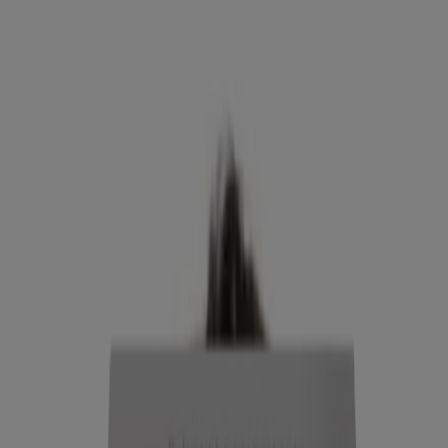
Productos relacionados
Rapid Wrinkle Repair Retinol Pro+ .5% Power
Serum
DE LOS MÁS VENDIDOS
®
Rapid Wrinkle Repair
Night Face Moisturizer
With Retinol, Hyaluronic Acid
Neutrógeno Textura resistente Nacinamida en suero,
1.0 Fl. oz