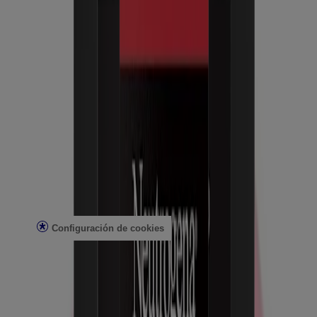
Seguridad solar
Seguridad del arrecife
Profesionales de la salud
Análisis de la piel
Atención al cliente
Contacto
Preguntas frecuentes
Buscar en la tienda
Productos discontinuados
Ofertas
Asuntos legales
Condiciones de uso
Aviso de privacidad
Configuración de cookies
No vender ni compartir mi información personal
Limitar el uso de mi información personal confidencial
Datos de salud del consumidor
Elecciones de anuncios
© Kenvue Brands LLC 2026. Todos los derechos reservados. Este