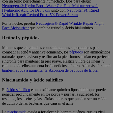
con un brillo perfectamente humectado. Dos para elegir:
Neutrogena® Hydro Boost Water Gel Face Moisturizer with
Hyaluronic Acid for Dry Skin
junto con
Neutrogena® Rapid
Wrinkle Repair Retinol Pro+ .5% Power Serum
.
Por la noche, prueba
Neutrogena® Rapid Wrinkle Repair Night
Face Moisturizer
que combina retinol y ácido hialurónico.
Retinol y péptidos
Mientras que el retinol es conocido por sus superpoderes para
combatir el acné y antienvejecimiento, los
péptidos
son aminoácidos
naturales que suavizan y reafirman la piel. Juntos actúan en perfecta
sincronía para mantener tu piel suave, elástica y libre de líneas, y
cada uno de ellos aumenta los beneficios del otro. Además, el retinol
también ayuda a aumentar la absorción de péptidos de la piel
.
Niacinamida y ácido salicílico
El
ácido salicílico
es un exfoliante químico liposoluble que puede
penetrar profundamente en los poros y purgar la suciedad, los
residuos, los aceites y las células muertas que pueden ser un caldo
de cultivo de las bacterias que causan el acné.
La
niacinamida
ayuda a fortalecer la barrera cutánea, que es vital