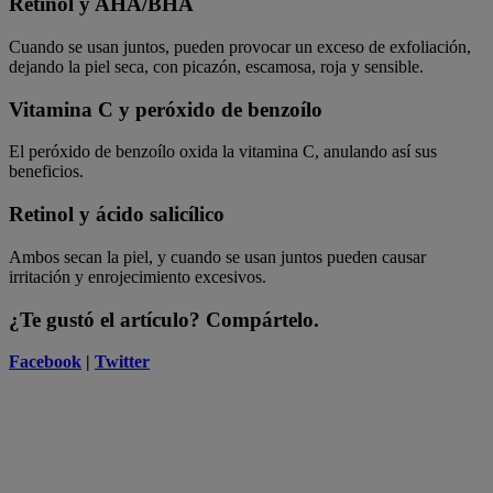
Retinol y AHA/BHA
Cuando se usan juntos, pueden provocar un exceso de exfoliación,
dejando la piel seca, con picazón, escamosa, roja y sensible.
Vitamina C y peróxido de benzoílo
El peróxido de benzoílo oxida la vitamina C, anulando así sus
beneficios.
Retinol y ácido salicílico
Ambos secan la piel, y cuando se usan juntos pueden causar
irritación y enrojecimiento excesivos.
¿Te gustó el artículo? Compártelo.
Facebook
|
Twitter
Anubha Charan
Bloguera de belleza invitada
Soy adicta al cuidado de la piel, amante de los libros, adicta a las
compras y viajera del mundo, ¡no puedo quedarme en un solo lugar!