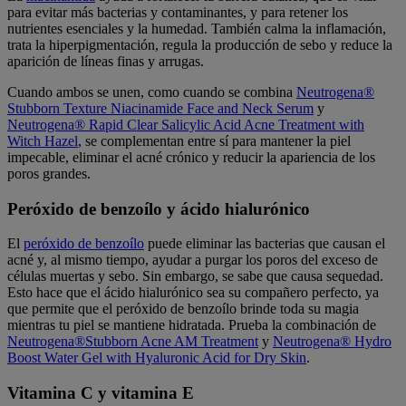
para evitar más bacterias y contaminantes, y para retener los
nutrientes esenciales y la humedad. También calma la inflamación,
trata la hiperpigmentación, regula la producción de sebo y reduce la
aparición de líneas finas y arrugas.
Cuando ambos se unen, como cuando se combina
Neutrogena®
Stubborn Texture Niacinamide Face and Neck Serum
y
Neutrogena® Rapid Clear Salicylic Acid Acne Treatment with
Witch Hazel
, se complementan entre sí para mantener la piel
impecable, eliminar el acné crónico y reducir la apariencia de los
poros grandes.
Peróxido de benzoílo y ácido hialurónico
El
peróxido de benzoílo
puede eliminar las bacterias que causan el
acné y, al mismo tiempo, ayudar a purgar los poros del exceso de
células muertas y sebo. Sin embargo, se sabe que causa sequedad.
Esto hace que el ácido hialurónico sea su compañero perfecto, ya
que permite que el peróxido de benzoílo brinde toda su magia
mientras tu piel se mantiene hidratada. Prueba la combinación de
Neutrogena®Stubborn Acne AM Treatment
y
Neutrogena® Hydro
Boost Water Gel with Hyaluronic Acid for Dry Skin
.
Vitamina C y vitamina E