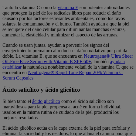
Tanto la vitamina C como la
vitamina E
son potentes antioxidantes
que protegen la piel de los radicales libres para reducir el daño
causado por los factores estresantes ambientales, como los rayos
solares, la contaminación y el humo. También ayudan a que la piel
se recupere del daño celular para difuminar las manchas oscuras,
aumentar la elasticidad y minimizar el aspecto de las arrugas.
Cuando se usan juntas, ayudan a prevenir los signos del
envejecimiento prematuro al reducir el daño oxidativo por partida
doble. La vitamina E, que se encuentra en
Neutrogena® Ultra Sheer
Oil-Free Face Serum with Vitamin E SPF 60+
, también
ayuda a
estabilizar
la naturaleza notablemente volátil de la vitamina C, que se
encuentra en
Neutrogena® Rapid Tone Repair 20% Vitamin C
Serum Capsules
.
Ácido salicílico y ácido glicólico
Si bien tanto el
ácido glicólico
como el ácido salicílico son
maravillosos para la piel propensa al acné en forma individual,
usarlos en la misma rutina de cuidado de la piel producirá los
mejores resultados.
El ácido glicólico actúa en la capa externa de la piel para exfoliar y
eliminar la suciedad y los residuos, lo que allana el camino para que