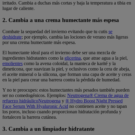
irritado. Cambia a duchas más cortas y baja la temperatura a tibia en
lugar de caliente.
2. Cambia a una crema humectante más espesa
Combate la sequedad del invierno evitando que tu cutis
se
deshidrate
; por ejemplo, cambia las lociones de verano más ligeras
por una crema humectante más espesa.
El humectante ideal para el invierno debe ser una mezcla de
ingredientes hidratantes como la
glicerina
, que atrae agua a la piel,
emolientes
como la avena coloidal, la manteca de karité y la
dimeticona, que suavizan la piel, y oclusivos como la cera de abeja,
el aceite mineral o la silicona, que forman una capa de aceite y ceras
en la piel para crear una barrera contra la pérdida de humedad.
Y no te preocupes: estos humectantes más pesados también pueden
ser no comedogénicos. Ejemplos:
Neutrogena® Crema de agua de
refuerzo hidráulicoNeutrogena
y
® Hydro Boost Night Pressed
Face Serum With Hyaluronic Acid
no contienen aceite y no tapan
los poros, incluso cuando proporcionan hidratación profunda y
fortalecen la barrera cutánea.
3. Cambia a un limpiador hidratante