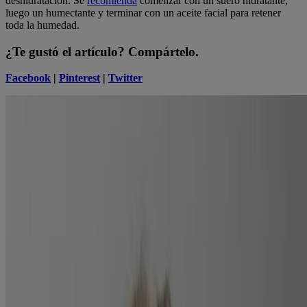
deshidratación. Se
recomienda
comenzar con un suero hidratante,
luego un humectante y terminar con un aceite facial para retener
toda la humedad.
¿Te gustó el artículo? Compártelo.
Facebook
|
Pinterest
|
Twitter
Liz Thompson
Bloguera de belleza invitada
Soy escritora independiente para marcas de belleza y bienestar y
emprendedora creativa con experiencia en belleza ecológica.
Productos relacionados
Textura resistente
� Limpiador para el acné para
piel texturizada
Stubborn Blackheads Daily Acne Facial Serum