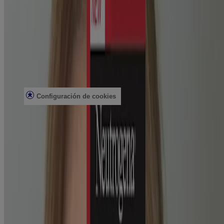
Contacto
Preguntas frecuentes
Buscar en la tienda
Productos discontinuados
Ofertas
Asuntos legales
Condiciones de uso
Aviso de privacidad
Configuración de cookies
No vender ni compartir mi información personal
Limitar el uso de mi información personal confidencial
Datos de salud del consumidor
Elecciones de anuncios
© Kenvue Brands LLC 2026. Todos los derechos reservados. Este
sitio se publica a través de Kenvue Brands LLC, que es el único
responsable de su contenido. Este sitio web está diseñado para
visitantes de Estados Unidos.