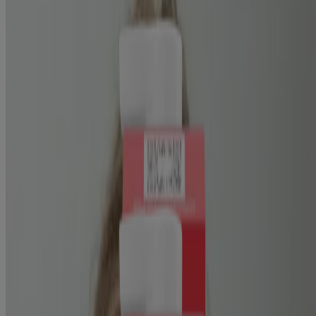
Desliza hacia la tienda
Textura resistente
� Limpiador para el acné para
piel texturizada
Stubborn Blackheads Daily Acne Facial Serum
Cuidado de la piel
Ciencia de la piel
Ciencia de la piel
Selfies con beneficios
Lee acerca de Neutrogena Skin360®, una herramienta de análisis de
la piel para obtener consejos sobre el cuidado de la piel y artículos
de tocador. ¡Obtén información personalizada para lograr una piel
más saludable!