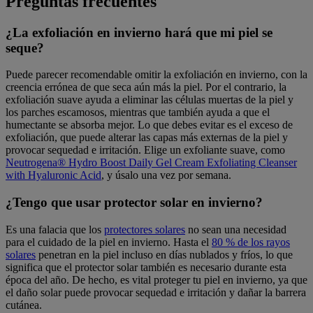
Preguntas frecuentes
¿La exfoliación en invierno hará que mi piel se
seque?
Puede parecer recomendable omitir la exfoliación en invierno, con la
creencia errónea de que seca aún más la piel. Por el contrario, la
exfoliación suave ayuda a eliminar las células muertas de la piel y
los parches escamosos, mientras que también ayuda a que el
humectante se absorba mejor. Lo que debes evitar es el exceso de
exfoliación, que puede alterar las capas más externas de la piel y
provocar sequedad e irritación. Elige un exfoliante suave, como
Neutrogena® Hydro Boost Daily Gel Cream Exfoliating Cleanser
with Hyaluronic Acid
, y úsalo una vez por semana.
¿Tengo que usar protector solar en invierno?
Es una falacia que los
protectores solares
no sean una necesidad
para el cuidado de la piel en invierno. Hasta el
80 % de los rayos
solares
penetran en la piel incluso en días nublados y fríos, lo que
significa que el protector solar también es necesario durante esta
época del año. De hecho, es vital proteger tu piel en invierno, ya que
el daño solar puede provocar sequedad e irritación y dañar la barrera
cutánea.