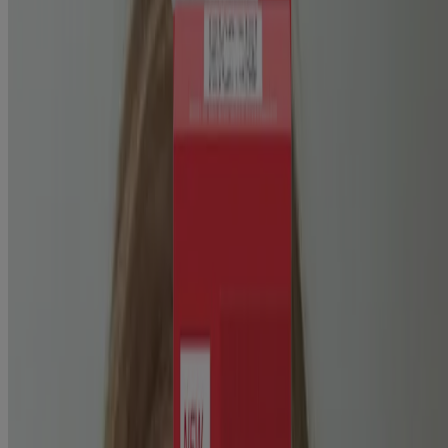
LEER MÁS
Ciencia de la piel
Qué tienes que saber sobre el peróxido de benzoílo
en comparación con el ácido salicílico
Peróxido de benzoílo o ácido salicílico: los dos ayudan a reducir el
acné, pero no son iguales. Descubre en qué se diferencian y cuál es
mejor para tu tipo de piel.
LEER MÁS
Información sobre la empresa
Pruebas de productos
Seguridad solar
Seguridad del arrecife
Profesionales de la salud
Análisis de la piel
Atención al cliente