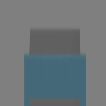
®
Neutrogena
Hydro Boost Hyaluronic Acid Gel
Cream Fragrance Free 1.7 Fl. oz
Desliza hacia la tienda
®
Rapid Wrinkle Repair
Regenerating Anti-Wrinkle
Retinol Cream + Hyaluronic Acid 1.7 oz
®
Neutrogena
Hydro Boost Hyaluronic Acid Gel
Cream Fragrance Free 1.7 Fl. oz
Guía práctica
Hidratación