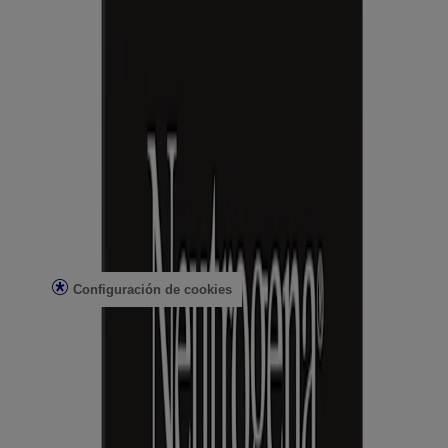
Seguridad del arrecife
Profesionales de la salud
Análisis de la piel
Atención al cliente
Contacto
Preguntas frecuentes
Buscar en la tienda
Productos discontinuados
Ofertas
Asuntos legales
Condiciones de uso
Aviso de privacidad
Configuración de cookies
No vender ni compartir mi información personal
Limitar el uso de mi información personal confidencial
Datos de salud del consumidor
Elecciones de anuncios
© Kenvue Brands LLC 2026. Todos los derechos reservados. Este
sitio se publica a través de Kenvue Brands LLC, que es el único
responsable de su contenido. Este sitio web está diseñado para