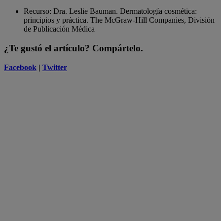
Recurso: Dra. Leslie Bauman. Dermatología cosmética:
principios y práctica. The McGraw-Hill Companies, División
de Publicación Médica
¿Te gustó el artículo? Compártelo.
Facebook
|
Twitter
Neutrogena
Neutrogena, la marca recomendada por dermatólogos
La belleza comienza con una piel saludable, por eso te ofrecemos
información científica sobre la piel y guías prácticas para ayudarte a
tener la mejor piel posible.
Productos relacionados
®
Rapid Wrinkle Repair
Regenerating Anti-Wrinkle
Retinol Cream + Hyaluronic Acid 1.7 oz