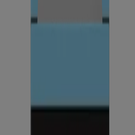
Ciencia de la piel
Ciencia de la piel
Selfies con beneficios
Lee acerca de Neutrogena Skin360®, una herramienta de análisis de
la piel para obtener consejos sobre el cuidado de la piel y artículos
de tocador. ¡Obtén información personalizada para lograr una piel
más saludable!
LEER MÁS
®
Bebés
¿Qué es la tecnología Purescreen
?
La tecnología Purescreen® es un ingrediente 100 % natural de
protector solar mecánico, ideal para eccema, piel sensible y bebés.
Descubre si es adecuado para ti.
LEER MÁS
Información sobre la empresa
Pruebas de productos
Seguridad solar