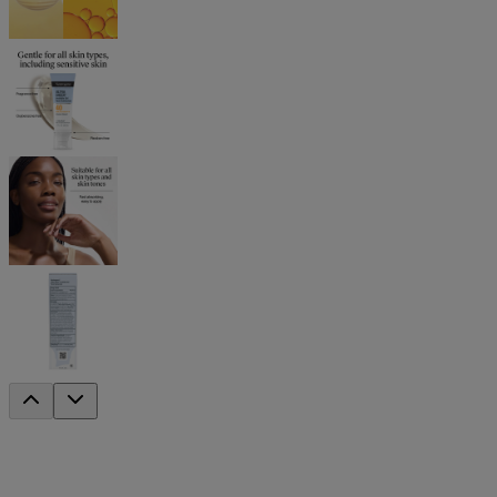
®
®
Neutrogena
Ultra Sheer
Invisible Gel F