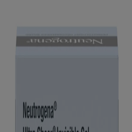
para la piel, perfecto para el maquillaje. Hidratante facial sin fraganci