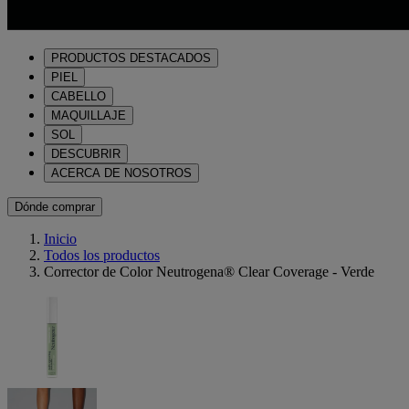
PRODUCTOS DESTACADOS
PIEL
CABELLO
MAQUILLAJE
SOL
DESCUBRIR
ACERCA DE NOSOTROS
Dónde comprar
Inicio
Todos los productos
Corrector de Color Neutrogena® Clear Coverage - Verde