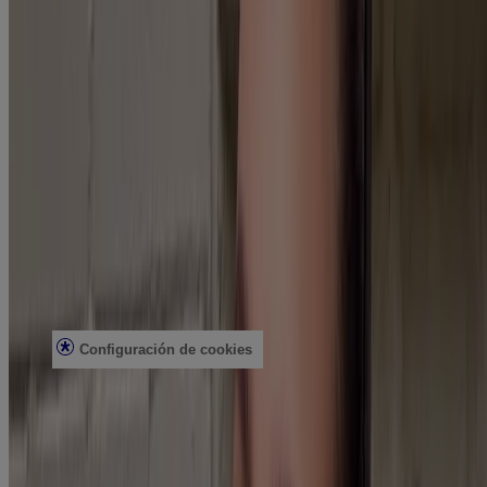
Seguridad solar
Seguridad del arrecife
Profesionales de la salud
Análisis de la piel
Atención al cliente
Contacto
Preguntas frecuentes
Buscar en la tienda
Productos discontinuados
Ofertas
Asuntos legales
Condiciones de uso
Aviso de privacidad
Configuración de cookies
No vender ni compartir mi información personal
Limitar el uso de mi información personal confidencial
Datos de salud del consumidor
Elecciones de anuncios
© Kenvue Brands LLC 2026. Todos los derechos reservados. Este