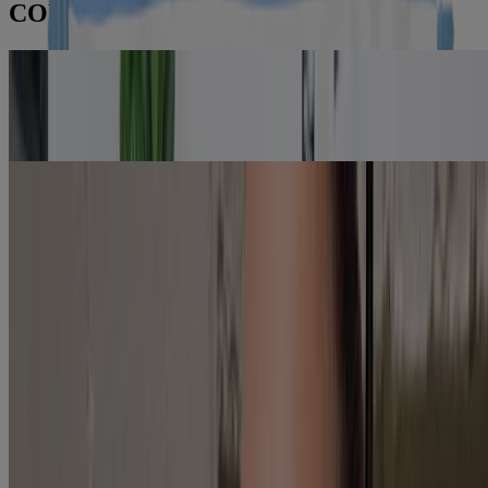
CONSEJOS Y HERRAMIENTAS
Maquillaje
Cómo aplicar el maquillaje como un profesional
Consejos de Amy Oresman, experta en maquillaje de Neutrogena®
LEER MÁS
Maquillaje
Renueva tu look dondequiera que te lleve tu vida
Descubre cómo nuestras toallitas individuales pueden ayudarte a
prepararte para cualquier situación, porque nunca sabes qué puede
suceder.
LEER MÁS
Información sobre la empresa
Pruebas de productos