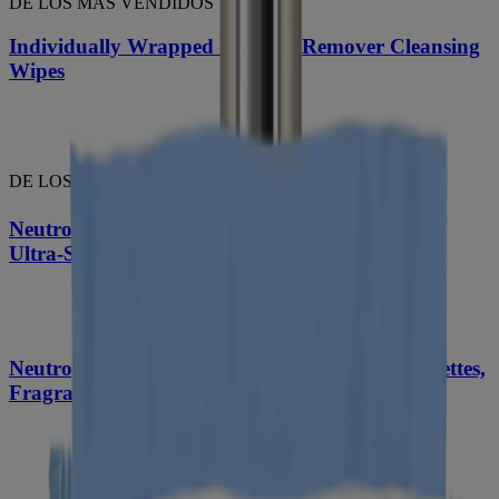
DE LOS MÁS VENDIDOS
Individually Wrapped Makeup Remover Cleansing
Wipes
DE LOS MÁS VENDIDOS
®
Neutrogena
Night Calming Makeup Remover
Ultra-Soft Micellar Wipes, 25 unidades
Neutrogena Makeup Remover Cleansing Towelettes,
Fragrance Free, 20 Count