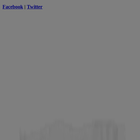
Facebook
|
Twitter
Neutrogena
Neutrogena, la marca recomendada por dermatólogos
La belleza comienza con una piel saludable, por eso te ofrecemos
información científica sobre la piel y guías prácticas para ayudarte a
tener la mejor piel posible.
Productos relacionados
Neutrogena Makeup Remover Cleansing Towelettes,
Fragrance Free, 20 Count
DE LOS MÁS VENDIDOS
Toallitas ultrasuaves micelares de desmaquillante
®,
Neutrogena
sin fragancia, 25 unidades