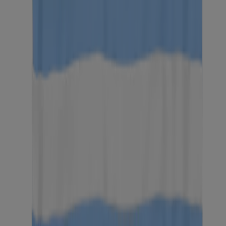
DE LOS MÁS VENDIDOS
Toallitas ultrasuaves micelares de desmaquillante
®,
Neutrogena
sin fragancia, 25 unidades
DE LOS MÁS VENDIDOS
Individually Wrapped Makeup Remover Cleansing
Wipes
Makeup Remover Cleansing Wipes - 25 Ct Vanity
Pack