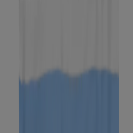
DE LOS MÁS VENDIDOS
Individually Wrapped Makeup Remover Cleansing
Wipes
Makeup Remover Cleansing Wipes - 25 Ct Vanity
Pack
Desliza hacia la tienda
Neutrogena Makeup Remover Cleansing Towelettes,
Fragrance Free, 20 Count