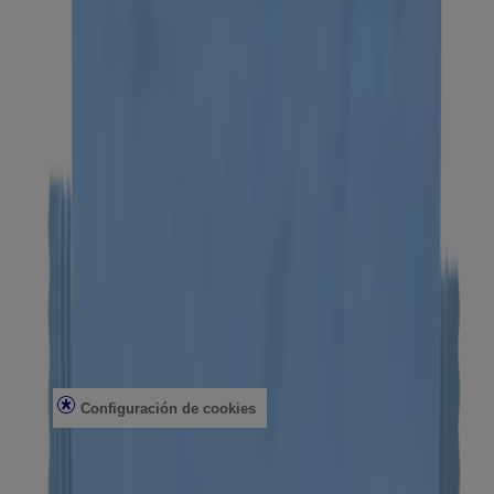
Información sobre la empresa
Pruebas de productos
Seguridad solar
Seguridad del arrecife
Profesionales de la salud
Análisis de la piel
Atención al cliente
Contacto
Preguntas frecuentes
Buscar en la tienda
Productos discontinuados
Ofertas
Asuntos legales
Condiciones de uso
Aviso de privacidad
Configuración de cookies
No vender ni compartir mi información personal
Limitar el uso de mi información personal confidencial
Datos de salud del consumidor