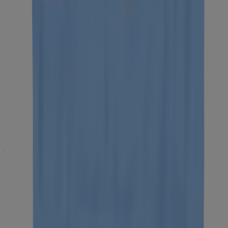
Maquillaje
Ciencia de la piel
Ciencia de la piel
Selfies con beneficios
Lee acerca de Neutrogena Skin360®, una herramienta de análisis de
la piel para obtener consejos sobre el cuidado de la piel y artículos
de tocador. ¡Obtén información personalizada para lograr una piel
más saludable!
LEER MÁS
Ciencia de la piel
Envejecimiento natural: líneas finas, arrugas y
producción de colágeno
Averigua qué causa las arrugas y las líneas finas y cómo la piel
comienza a perder su elasticidad. Conoce los tratamientos para
ayudar con las arrugas y las líneas finas para lucir una piel más
joven.
LEER MÁS