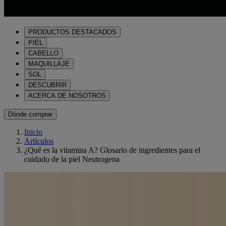
PRODUCTOS DESTACADOS
PIEL
CABELLO
MAQUILLAJE
SOL
DESCUBRIR
ACERCA DE NOSOTROS
Dónde comprar
Inicio
Artículos
¿Qué es la vitamina A? Glosario de ingredientes para el
cuidado de la piel Neutrogena
Cuidado de la piel, salud de la piel
Qué es la vitamina A: Glosario
de ingredientes para el cuidado