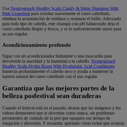
Usa
Neutrogena® Healthy Scalp Clarify & Shine Shampoo With
Pink Grapefruit
para exfoliar suavemente el cuero cabelludo,
eliminar la acumulación de residuos y restaurar el brillo. Adecuado
para todo tipo de cabello, este champú con pH balanceado deja el
cuero cabelludo limpio y fresco, y es lo suficientemente suave para
su uso regular.
Acondicionamiento profundo
Sigue con un acondicionador hidratante o una mascarilla para
devolverle la suavidad y la humedad a tu cabello.
Neutrogena®
Healthy Scalp Hydro Boost With Hyaluronic Acid Conditioner
humecta profundamente el cabello seco y ayuda a mantener la
barrera natural del cuero cabelludo con el uso regular.
Garantiza que las mejores partes de la
belleza posfestival sean duraderas
Cuando el festival está en el pasado, deseas que las imágenes y los
videos demuestren que te divertiste como nunca, sin problemas
persistentes de cuidado de la piel que opaquen ese tiempo de
relajación y diversión. Y recuerda: aprender cómo evitar que ocurran