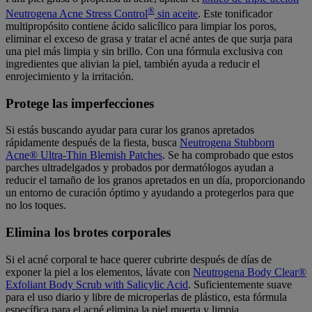
®
Neutrogena Acne Stress Control
sin aceite
. Este tonificador
multipropósito contiene ácido salicílico para limpiar los poros,
eliminar el exceso de grasa y tratar el acné antes de que surja para
una piel más limpia y sin brillo. Con una fórmula exclusiva con
ingredientes que alivian la piel, también ayuda a reducir el
enrojecimiento y la irritación.
Protege las imperfecciones
Si estás buscando ayudar para curar los granos apretados
rápidamente después de la fiesta, busca
Neutrogena Stubborn
Acne® Ultra-Thin Blemish Patches
. Se ha comprobado que estos
parches ultradelgados y probados por dermatólogos ayudan a
reducir el tamaño de los granos apretados en un día, proporcionando
un entorno de curación óptimo y ayudando a protegerlos para que
no los toques.
Elimina los brotes corporales
Si el acné corporal te hace querer cubrirte después de días de
exponer la piel a los elementos, lávate con
Neutrogena Body Clear®
Exfoliant Body Scrub with Salicylic Acid
. Suficientemente suave
para el uso diario y libre de microperlas de plástico, esta fórmula
específica para el acné elimina la piel muerta y limpia