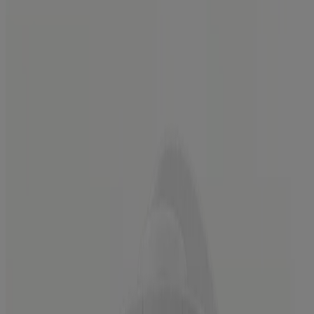
Neutrogena Oil-Free Acne-Fighting Stress Control
Triple-Action Toner, 8 Fl. oz
®,
Exfoliación corporal Neutrogena
8.5 Fl. oz
™
Sun Rescue
After Sun Medicated Relief Gel for
Sunburned Skin