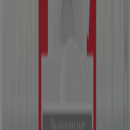
BankTM
Hidratante Neutrogena Collagen
, 2 Fl. oz
®
Neutrogena
Healthy Scalp Clarify & Shine
Shampoo With Pink Grapefruit
®
Neutrogena
Healthy Scalp Hydro Boost With
Hyaluronic Acid Conditioner
DE LOS MÁS VENDIDOS