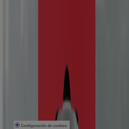
Información sobre la empresa
Pruebas de productos
Seguridad solar
Seguridad del arrecife
Profesionales de la salud
Análisis de la piel
Atención al cliente
Contacto
Preguntas frecuentes
Buscar en la tienda
Productos discontinuados
Ofertas
Asuntos legales
Condiciones de uso
Aviso de privacidad
Configuración de cookies