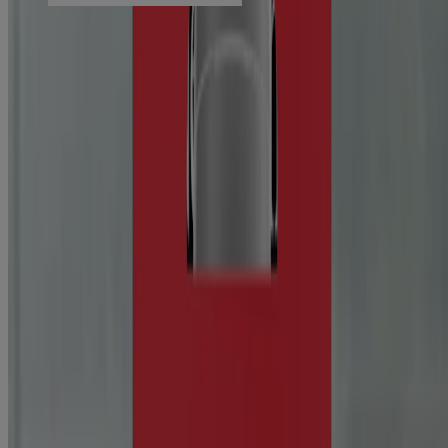
No vender ni compartir mi información personal
Limitar el uso de mi información personal confidencial
Datos de salud del consumidor
Elecciones de anuncios
© Kenvue Brands LLC 2026. Todos los derechos reservados. Este
sitio se publica a través de Kenvue Brands LLC, que es el único
responsable de su contenido. Este sitio web está diseñado para
visitantes de Estados Unidos.