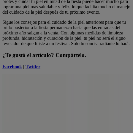
brotes y cuidar tu piel en mitad de la fiesta puede hacer mucho para
lograr una piel más saludable y feliz, lo que facilita mucho el manejo
del cuidado de la piel después de tu próximo evento.
Sigue los consejos para el cuidado de la piel anteriores para que tu
brillo posterior a la fiesta permanezca hasta que las entradas del
próximo año salgan a la venta. Con algunas medidas de limpieza
profunda, hidratación y curación de la piel, tu piel no será el signo
revelador de que fuiste a un festival. Solo tu sonrisa radiante lo hará.
¿Te gustó el artículo? Compártelo.
Facebook
|
Twitter
Diana Kelly Levey
Bloguera de belleza invitada
Soy escritora, neoyorquina, corredora, lectora, madre de un perro
adoptado, y creo en usar protector solar todos los días.
Productos relacionados
Gel de limpieza hidratante con ácido hialurónico
®
Neutrogena
Hydro Boost Face Gel, 7.8 Fl. oz