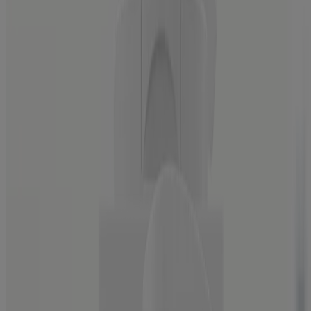
DE LOS MÁS VENDIDOS
®
Neutrogena
Hydro Boost Hydrating Gel Cleanser
With Hyaluronic Acid, Fragrance Free
BankTM
Hidratante Neutrogena Collagen
, 2 Fl. oz
®
Neutrogena
Healthy Scalp Clarify & Shine
Shampoo With Pink Grapefruit
®
Neutrogena
Healthy Scalp Hydro Boost With