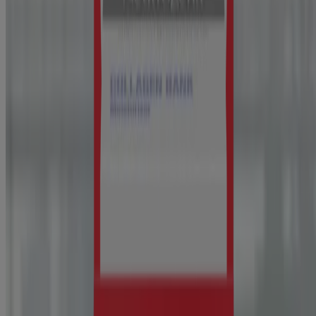
®
Neutrogena Stubborn Acne
Ultra-Thin Blemish
Patches, 24 Patches
Cuidado de la piel
Salud de la piel
Cuidado de la piel
Cómo tener la piel limpia: 6 ingredientes y
consejos clave
¿Te preguntas cómo tener la piel limpia? Estás en el lugar correcto.
Descubre seis ingredientes para el cuidado de la piel y consejos para
tu rutina.
LEER MÁS
Productos esenciales para el cuidado de la piel para festivales de
música
Cuando empaques tus atuendos dignos de las redes sociales, no
olvides estos artículos esenciales para el cuidado de la piel para
festivales de música para mantenerte limpia, renovada y protegida.
LEER MÁS