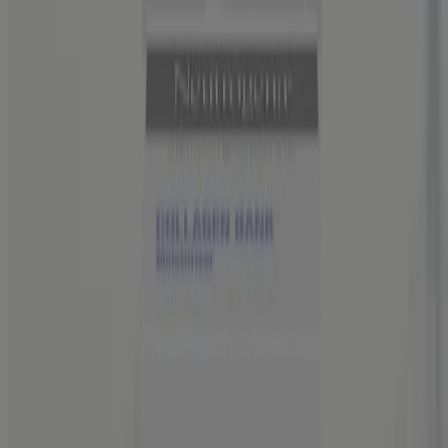
Hyaluronic Acid Conditioner
DE LOS MÁS VENDIDOS
®
Neutrogena Stubborn Acne
Ultra-Thin Blemish
Patches, 24 Patches
Desliza hacia la tienda
Gel de limpieza hidratante con ácido hialurónico
®
Neutrogena
Hydro Boost Face Gel, 7.8 Fl. oz
Neutrogena Oil-Free Acne-Fighting Stress Control