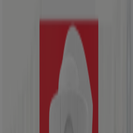
Triple-Action Toner, 8 Fl. oz
®,
Exfoliación corporal Neutrogena
8.5 Fl. oz
™
Sun Rescue
After Sun Medicated Relief Gel for
Sunburned Skin
DE LOS MÁS VENDIDOS
®
Neutrogena
Hydro Boost Hydrating Gel Cleanser
With Hyaluronic Acid, Fragrance Free