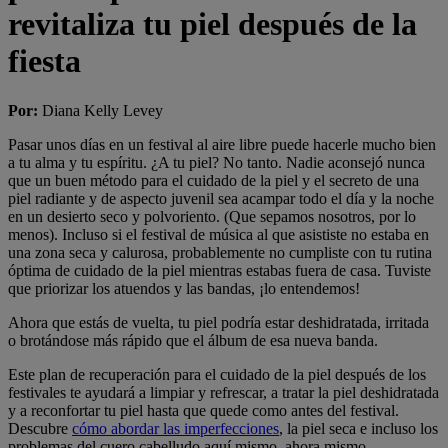
revitaliza tu piel después de la
fiesta
Por
:
Diana Kelly Levey
Pasar unos días en un festival al aire libre puede hacerle mucho bien
a tu alma y tu espíritu. ¿A tu piel? No tanto. Nadie aconsejó nunca
que un buen método para el cuidado de la piel y el secreto de una
piel radiante y de aspecto juvenil sea acampar todo el día y la noche
en un desierto seco y polvoriento. (Que sepamos nosotros, por lo
menos). Incluso si el festival de música al que asististe no estaba en
una zona seca y calurosa, probablemente no cumpliste con tu rutina
óptima de cuidado de la piel mientras estabas fuera de casa. Tuviste
que priorizar los atuendos y las bandas, ¡lo entendemos!
Ahora que estás de vuelta, tu piel podría estar deshidratada, irritada
o brotándose más rápido que el álbum de esa nueva banda.
Este plan de recuperación para el cuidado de la piel después de los
festivales te ayudará a limpiar y refrescar, a tratar la piel deshidratada
y a reconfortar tu piel hasta que quede como antes del festival.
Descubre
cómo abordar las imperfecciones
, la piel seca e incluso los
problemas del cuero cabelludo aquí mismo, ahora mismo.