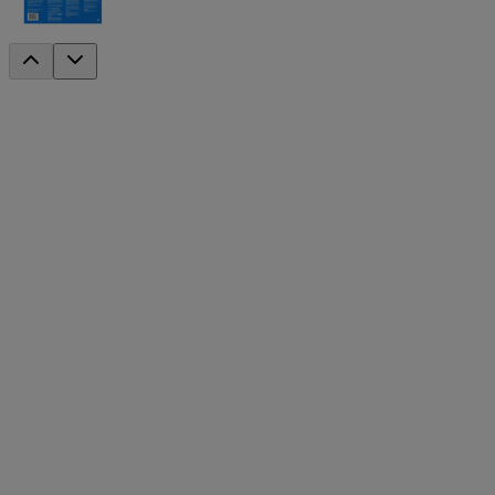
NUEVO
®
Set de regalo Neutrogena
7 Days of Skinca
Regale productos para el cuidado de la piel esta temporada festiva con 
humectante, toallitas para maquillaje, una máscara para el rostro y los
Set de regalo para 7 días de cuidado de la piel
7 productos de belleza esenciales para tu rutina de cuidado de la
Parches para el acné, jabón facial, humectante y más