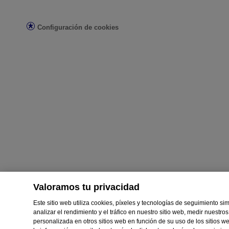
Condiciones de uso
Aviso de privacidad
Configuración de cookies
No vender ni compartir mi información personal
Limitar el uso de mi información personal confidencial
Datos de salud del consumidor
Elecciones de anuncios
© Kenvue Brands LLC 2026. Todos los derechos reservados. Este sitio 
Estados Unidos.
Valoramos tu privacidad
Este sitio web utiliza cookies, píxeles y tecnologías de seguimiento si
analizar el rendimiento y el tráfico en nuestro sitio web, medir nuestr
personalizada en otros sitios web en función de su uso de los sitios