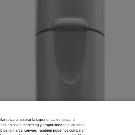
se publica a través de Kenvue Brands LLC, que es el único responsable
milares para mejorar la experiencia del usuario,
os esfuerzos de marketing y proporcionarle publicidad
 web de la marca Kenvue. También podemos compartir