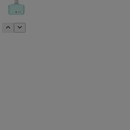
®
Champú Neutrogena
Healthy Scalp Gentl
Este producto se ha discontinuado
Descubre tus nuevos favoritos
®
Neutrogena
Healthy Scalp Hydro Boost With Hyal
®
Neutrogena
Healthy Scalp Hydro Boost With Hyalur